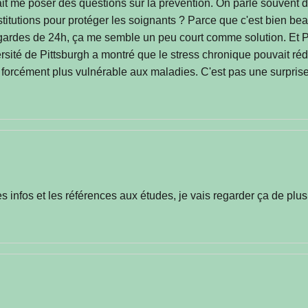
ait me poser des questions sur la prévention. On parle souvent d
itutions pour protéger les soignants ? Parce que c'est bien beau
 gardes de 24h, ça me semble un peu court comme solution. Et Pixe
rsité de Pittsburgh a montré que le stress chronique pouvait rédu
t forcément plus vulnérable aux maladies. C'est pas une surprise 
nfos et les références aux études, je vais regarder ça de plus 