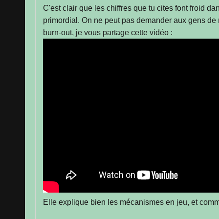
C'est clair que les chiffres que tu cites font froid
primordial. On ne peut pas demander aux gens de méd
burn-out, je vous partage cette vidéo :
Elle explique bien les mécanismes en jeu, et comm