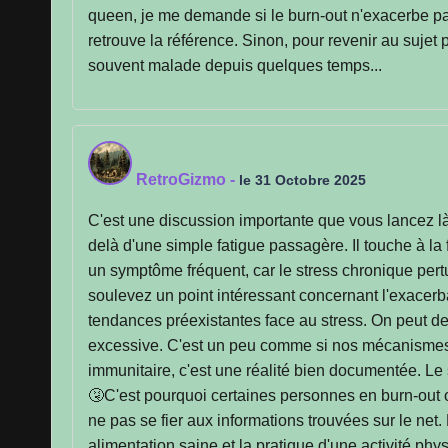
queen, je me demande si le burn-out n'exacerbe pas 
retrouve la référence. Sinon, pour revenir au sujet
souvent malade depuis quelques temps...
RetroGizmo
-
le 31 Octobre 2025
C'est une discussion importante que vous lancez l
delà d'une simple fatigue passagère. Il touche à l
un symptôme fréquent, car le stress chronique pertu
soulevez un point intéressant concernant l'exacerba
tendances préexistantes face au stress. On peut de
excessive. C'est un peu comme si nos mécanismes de
immunitaire, c'est une réalité bien documentée. Le 
🤧C'est pourquoi certaines personnes en burn-out on
ne pas se fier aux informations trouvées sur le net
alimentation saine et la pratique d'une activité phy