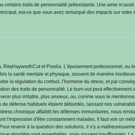
certains traits de personnalité préexistants. Une amie m'avait p
 principal, est-ce que vous avez remarqué des impacts sur votre s
à, RitaHayworthCut et Pixelia. L'épuisement professionnel, ou 
a fois la santé mentale et physique, souvent de manière insidie
rbe la régulation du cortisol, l'hormone du stress, et par consé
tion des traits de personnalité. Le burn-out peut effectivement 
venir plus irritable, plus anxieux, ou, comme vous le mentionnez
 défense habituels étaient débordés, laissant nos vulnérabilité
stress chronique affaiblit les défenses immunitaires, nous renda
t l'impression d'être constamment malades. Il faut voir un méde
. Pour revenir à la question des solutions, il n'y a malheureuse
sique régulière sont essentielles, mais souvent insuffisantes. La