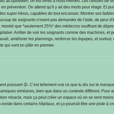
is au quotidien, on est livrés à nous-mêmes. Les cellules de so
 prévention. On attend qu'il y ait des morts pour réagir. Et pui
des super-héros, capables de tout encaisser. Montrer ses faible
ucoup de soignants n'osent pas demander de l'aide, de peur d'êt
a montré que *seulement 25%* des médecins souffrant de dépressio
ospitalier. Arrêter de voir les soignants comme des machines, et 
vail, améliorer les plannings, renforcer les équipes, et surtout,
ts qui vont en pâtir en premier.
t puissant 😮. C'est tellement vrai ce que tu dis sur le manqu
namiques similaires, bien que dans un contexte différent. Pour a
olution miracle, mais ça peut créer un espace où on se sent moi
existe dans certains hôpitaux, et ça pourrait être une piste à cr