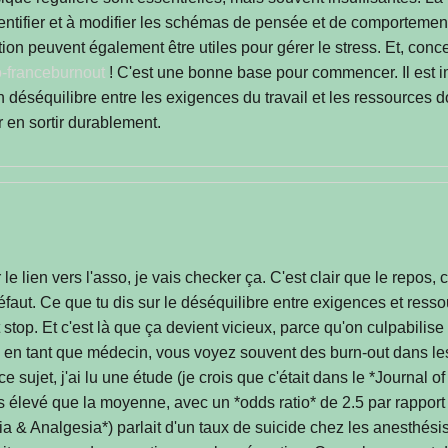
ntifier et à modifier les schémas de pensée et de comportement
tion peuvent également être utiles pour gérer le stress. Et, co
-franceburnout
! C'est une bonne base pour commencer. Il est im
déséquilibre entre les exigences du travail et les ressources do
en sortir durablement.
 lien vers l'asso, je vais checker ça. C'est clair que le repos, c
éfaut. Ce que tu dis sur le déséquilibre entre exigences et res
t stop. Et c'est là que ça devient vicieux, parce qu'on culpabilis
is, en tant que médecin, vous voyez souvent des burn-out dans l
à ce sujet, j'ai lu une étude (je crois que c'était dans le *Journa
s élevé que la moyenne, avec un *odds ratio* de 2.5 par rapport 
a & Analgesia*) parlait d'un taux de suicide chez les anesthésist