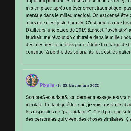
applaudit pendant les crises (coucou le COVID), ma
mis en place après un événement traumatique, pas en
mentale dans le milieu médical. On est censé être 
alors que c'est juste humain. C'est pour ça que bea
D'ailleurs, une étude de 2019 (Lancet Psychiatry) 
faudrait une révolution culturelle dans le milieu h
des mesures concrètes pour réduire la charge de tra
continuer à perdre des soignants, et c'est les patien
Pixelia
-
le 02 Novembre 2025
SombreSecouriste5, ton dernier message est vraimen
mentale. En tant qu'éduc spé, je vois aussi des dy
les dispositifs de "pair-aidance". C'est pas une s
des personnes qui vivent des choses similaires. Ça 